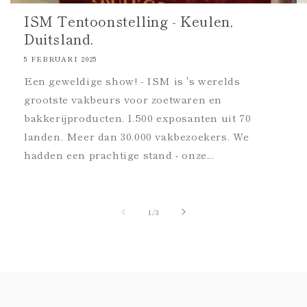
ISM Tentoonstelling - Keulen,
Duitsland.
5 FEBRUARI 2025
Een geweldige show! - ISM is 's werelds
grootste vakbeurs voor zoetwaren en
bakkerijproducten. 1.500 exposanten uit 70
landen. Meer dan 30.000 vakbezoekers. We
hadden een prachtige stand - onze...
van
1
/
3