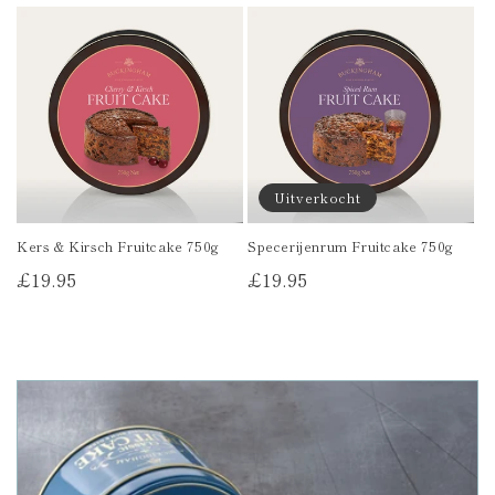
prijs
Uitverkocht
Kers & Kirsch Fruitcake 750g
Specerijenrum Fruitcake 750g
Reguliere
£19.95
Reguliere
£19.95
prijs
prijs