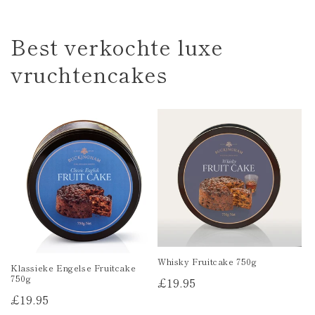
Best verkochte luxe
vruchtencakes
Whisky Fruitcake 750g
Klassieke Engelse Fruitcake
750g
Reguliere
£19.95
prijs
Reguliere
£19.95