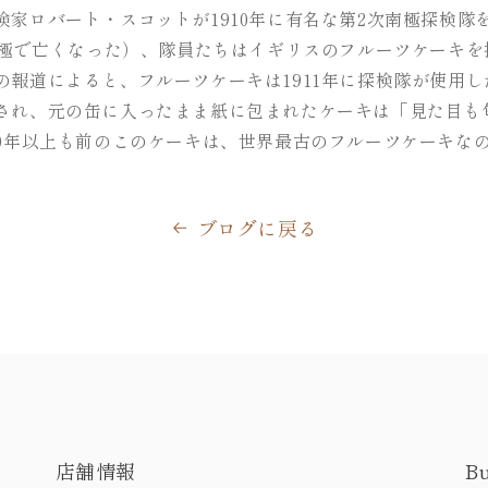
検家ロバート・スコットが1910年に有名な第2次南極探検隊
に南極で亡くなった）、隊員たちはイギリスのフルーツケーキ
の報道によると、フルーツケーキは1911年に探検隊が使用
され、元の缶に入ったまま紙に包まれたケーキは「見た目も
00年以上も前のこのケーキは、世界最古のフルーツケーキな
ブログに戻る
店舗情報
B