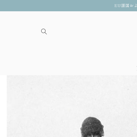
ンツに
EU諸国お
スキッ
プ