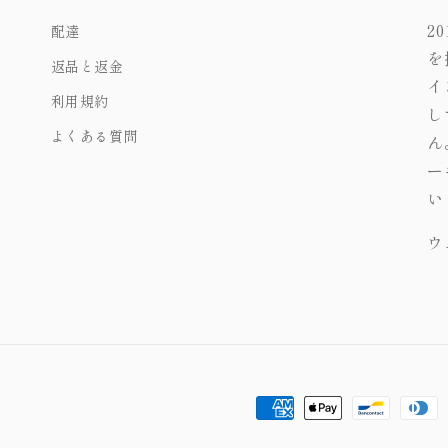
2
配達
を
返品と返金
イ
利用規約
し
よくある質問
ん
ー
い
ウ
お
支