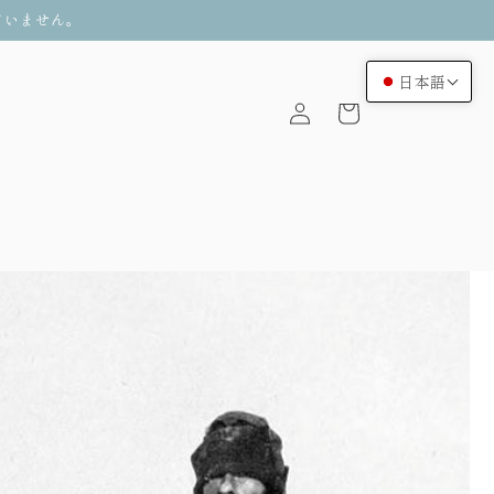
ていません。
ロ
日本語
カ
グ
ー
イ
ト
ン
ス