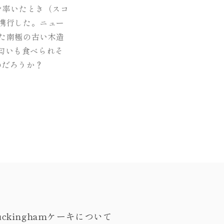
を率いたとき（スコ
を携行した。ニュー
した南極の古い木造
匂いも食べられそ
のだろうか？
uckinghamケーキについて